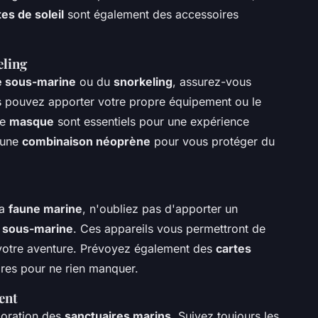
tes de soleil
sont également des accessoires
eling
e sous-marine
ou du
snorkeling
, assurez-vous
s pouvez apporter votre propre équipement ou le
le
masque
sont essentiels pour une expérience
s une
combinaison néoprène
pour vous protéger du
la
faune marine
, n'oubliez pas d'apporter un
 sous-marine
. Ces appareils vous permettront de
 votre aventure. Prévoyez également des
cartes
res pour ne rien manquer.
ent
ploration des
sanctuaires marins
. Suivez toujours les