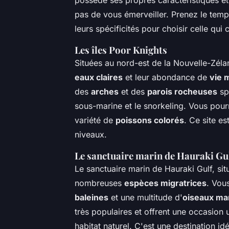
pas de vous émerveiller. Prenez le temps
leurs spécificités pour choisir celle qui
Les îles Poor Knights
Situées au nord-est de la Nouvelle-Zélan
eaux claires
et leur abondance de
vie 
des
arches
et des
parois rocheuses
spe
sous-marine et le snorkeling. Vous pou
variété de
poissons colorés
. Ce site e
niveaux.
Le sanctuaire marin de Hauraki Gu
Le sanctuaire marin de Hauraki Gulf, si
nombreuses
espèces migratrices
. Vou
baleines
et une multitude d'
oiseaux ma
très populaires et offrent une occasion
habitat naturel. C'est une destination i