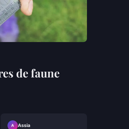
res de faune
Assia
A