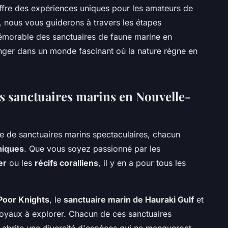
ffre des expériences uniques pour les amateurs de
e, nous vous guiderons à travers les étapes
mémorable des sanctuaires de faune marine en
ger dans un monde fascinant où la nature règne en
s sanctuaires marins en Nouvelle-
e de sanctuaires marins spectaculaires, chacun
niques
. Que vous soyez passionné par les
er
ou les
récifs coralliens
, il y en a pour tous les
 Poor Knights
, le
sanctuaire marin de Hauraki Gulf
et
oyaux à explorer. Chacun de ces sanctuaires
 abrite une diversité d'espèces qui ne manqueront