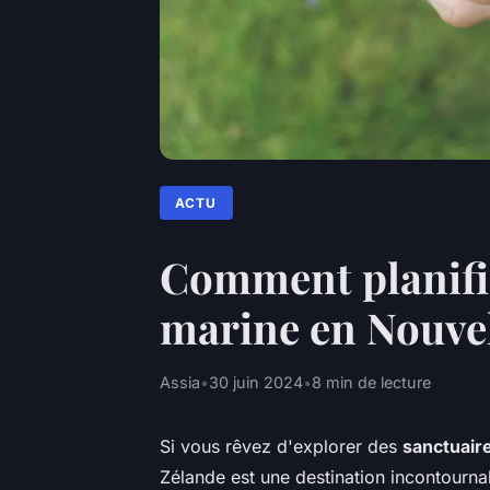
ACTU
Comment planifie
marine en Nouve
Assia
•
30 juin 2024
•
8 min de lecture
Si vous rêvez d'explorer des
sanctuair
Zélande est une destination incontournab